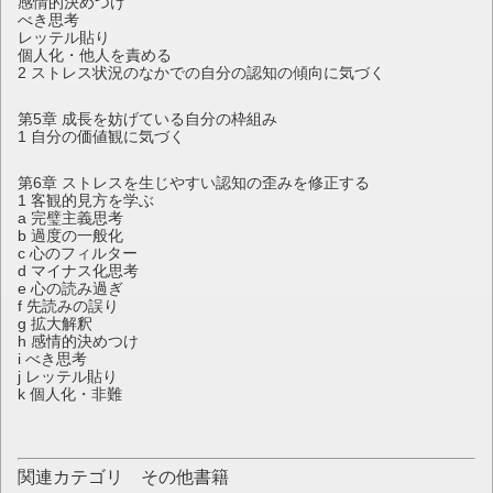
感情的決めつけ
べき思考
レッテル貼り
個人化・他人を責める
2 ストレス状況のなかでの自分の認知の傾向に気づく
第5章 成長を妨げている自分の枠組み
1 自分の価値観に気づく
第6章 ストレスを生じやすい認知の歪みを修正する
1 客観的見方を学ぶ
a 完璧主義思考
b 過度の一般化
c 心のフィルター
d マイナス化思考
e 心の読み過ぎ
f 先読みの誤り
g 拡大解釈
h 感情的決めつけ
i べき思考
j レッテル貼り
k 個人化・非難
関連カテゴリ その他書籍