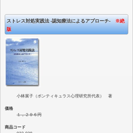
ストレス対処実践法 -認知療法によるアプローチ-
※絶
版
小林展子（ポンティキュラス心理研究所代表） 著
価格
１，２９６円
商品コード