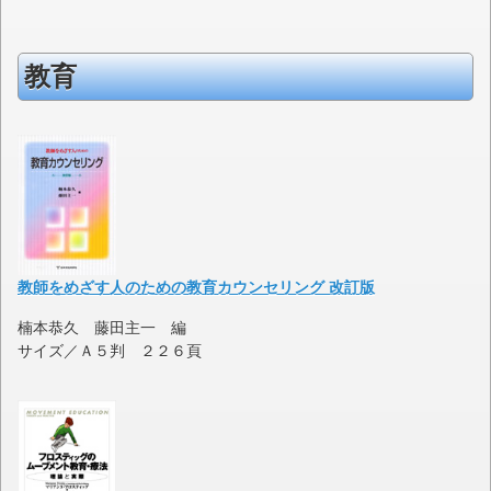
教育
教師をめざす人のための教育カウンセリング 改訂版
楠本恭久 藤田主一 編
サイズ／Ａ５判 ２２６頁