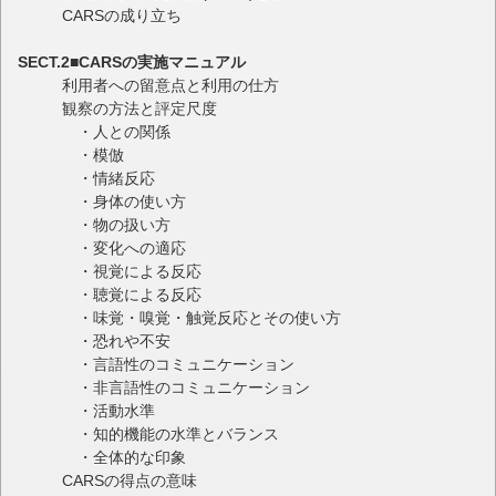
CARSの成り立ち
SECT.2■CARSの実施マニュアル
利用者への留意点と利用の仕方
観察の方法と評定尺度
・人との関係
・模倣
・情緒反応
・身体の使い方
・物の扱い方
・変化への適応
・視覚による反応
・聴覚による反応
・味覚・嗅覚・触覚反応とその使い方
・恐れや不安
・言語性のコミュニケーション
・非言語性のコミュニケーション
・活動水準
・知的機能の水準とバランス
・全体的な印象
CARSの得点の意味