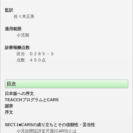
監訳
佐々木正美
適用範囲
小児期
診療報酬点数
区分 Ｄ２８５－３
点数 ４５０点
目次
日本版への序文
TEACCHプログラムとCARS
謝辞
序文
SECT.1■CARSの成り立ちとその信頼性・妥当性
小児自閉症評定尺度(CARS)とは