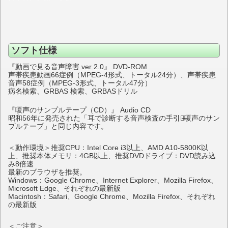
ソフト仕様
『動画で見る音声障害 ver 2.0』 DVD-ROM
声帯疾患動画66症例（MPEG-4形式、トータル24分）、声帯疾患
音声58症例（MPEG-3形式、トータル47分）
病名検索、GRBAS 検索、GRBASドリル
『嗄声のサンプルテープ（CD）』 Audio CD
昭和56年に発売された「耳で診断する音声検査の手引き̶嗄声のサン
プルテープ」と同じ内容です。
＜動作環境＞推奨CPU：Intel Core i3以上、AMD A10-5800K以
上、推奨本体メモリ：4GB以上、推奨DVDドライブ：DVD読み込
み8倍速
最新のブラウザを推奨。
Windows：Google Chrome、Internet Explorer、Mozilla Firefox、
Microsoft Edge、それぞれの最新版
Macintosh：Safari、Google Chrome、Mozilla Firefox、それぞれ
の最新版
＜ご注意＞