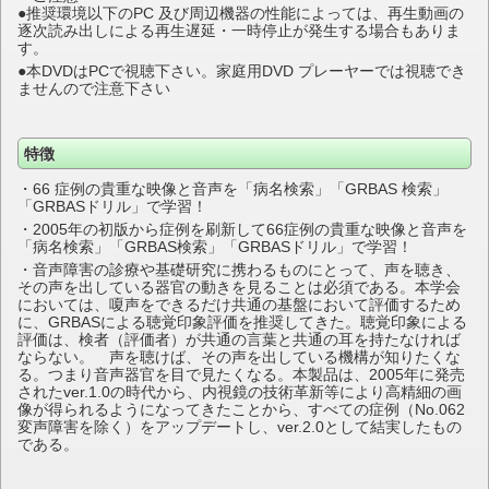
●推奨環境以下のPC 及び周辺機器の性能によっては、再生動画の
逐次読み出しによる再生遅延・一時停止が発生する場合もありま
す。
●本DVDはPCで視聴下さい。家庭用DVD プレーヤーでは視聴でき
ませんので注意下さい
特徴
・66 症例の貴重な映像と音声を「病名検索」「GRBAS 検索」
「GRBASドリル」で学習！
・2005年の初版から症例を刷新して66症例の貴重な映像と音声を
「病名検索」「GRBAS検索」「GRBASドリル」で学習！
・音声障害の診療や基礎研究に携わるものにとって、声を聴き、
その声を出している器官の動きを見ることは必須である。本学会
においては、嗄声をできるだけ共通の基盤において評価するため
に、GRBASによる聴覚印象評価を推奨してきた。聴覚印象による
評価は、検者（評価者）が共通の言葉と共通の耳を持たなければ
ならない。 声を聴けば、その声を出している機構が知りたくな
る。つまり音声器官を目で見たくなる。本製品は、2005年に発売
されたver.1.0の時代から、内視鏡の技術革新等により高精細の画
像が得られるようになってきたことから、すべての症例（No.062
変声障害を除く）をアップデートし、ver.2.0として結実したもの
である。